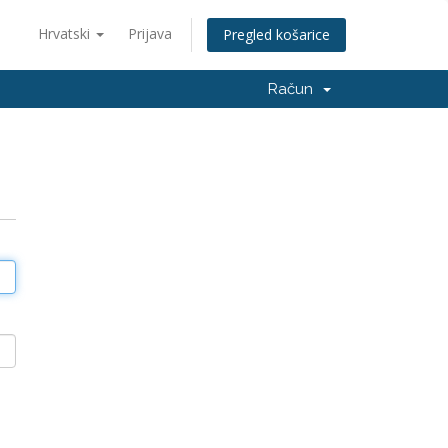
Hrvatski
Prijava
Pregled košarice
Račun