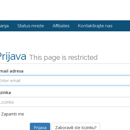
anja
Status mreže
Affiliates
Kontaktirajte nas
Prijava
This page is restricted
mail adresa
zinka
Zapamti me
Zaboravili ste lozinku?