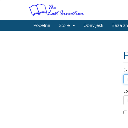
Početna
Store
Obavijesti
Baza zn
E-
Lo