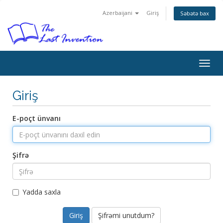
Azerbaijani
Giriş
Səbətə bax
Togg
navig
Giriş
E-poçt ünvanı
Şifrə
Yadda saxla
Şifrəmi unutdum?